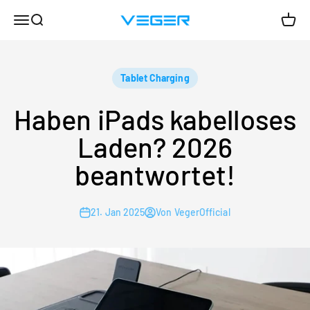
Zum Inhalt springen
Menü
Suche
Ware
VEGER
Tablet Charging
Haben iPads kabelloses
Laden? 2026
beantwortet!
21. Jan 2025
Von VegerOfficial