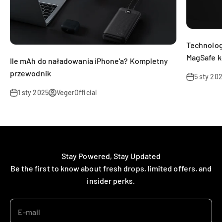
Technolo
MagSafe ko
Ile mAh do naładowania iPhone'a? Kompletny
przewodnik
5 sty 20
1 sty 2025
VegerOfficial
Stay Powered, Stay Updated
Be the first to know about fresh drops, limited offers, and
insider perks.
E-mail