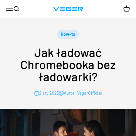
Przejdź do treści
Menu
Szukaj
Koszy
VEGER
How-to
Jak ładować
Chromebooka bez
ładowarki?
2 sty 2025
Autor: VegerOfficial