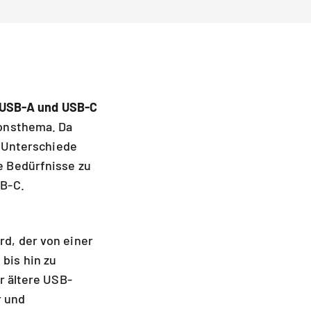
USB-A und USB-C
ionsthema. Da
e Unterschiede
e Bedürfnisse zu
SB-C.
d, der von einer
bis hin zu
r ältere USB-
r und