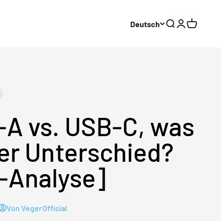
Deutsch
Suche
Anmelden
Warenko
A vs. USB-C, was
der Unterschied?
-Analyse]
Von VegerOfficial