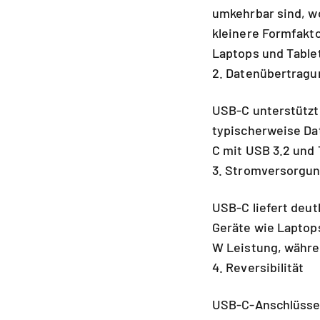
umkehrbar sind, wo
kleinere Formfakto
Laptops und Table
2. Datenübertrag
USB-C unterstützt
typischerweise Dat
C mit USB 3.2 und 
3. Stromversorgu
USB-C liefert deut
Geräte wie Laptop
W Leistung, währen
4. Reversibilität
USB-C-Anschlüsse s