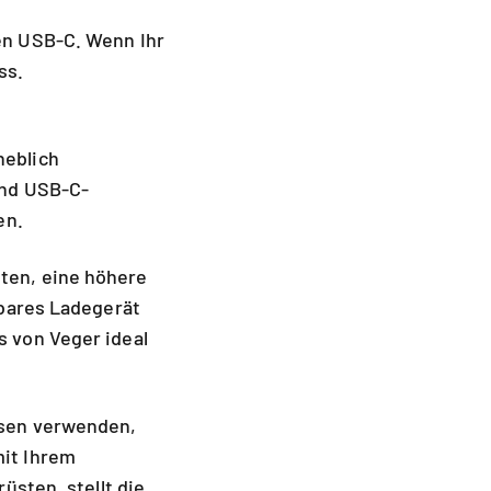
en USB-C. Wenn Ihr
ss.
heblich
nd USB-C-
en.
ten, eine höhere
gbares Ladegerät
 von Veger ideal
ssen verwenden,
it Ihrem
üsten, stellt die