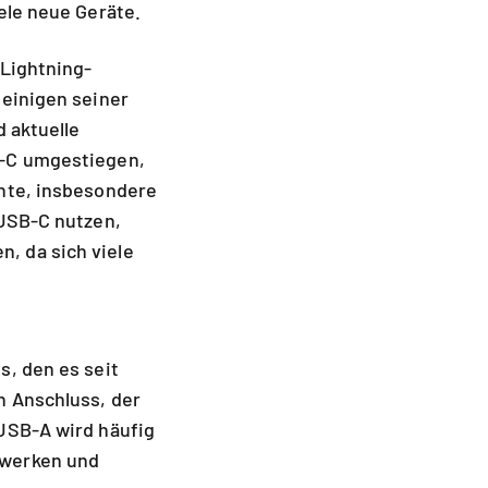
ele neue Geräte.
 Lightning-
 einigen seiner
d aktuelle
B-C umgestiegen,
nnte, insbesondere
 USB-C nutzen,
, da sich viele
s, den es seit
n Anschluss, der
 USB-A wird häufig
fwerken und