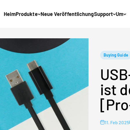
Heim
Produkte
Neue Veröffentlichung
Support
Um
Buying Guide
USB-
ist 
[Pro
11. Feb 2025