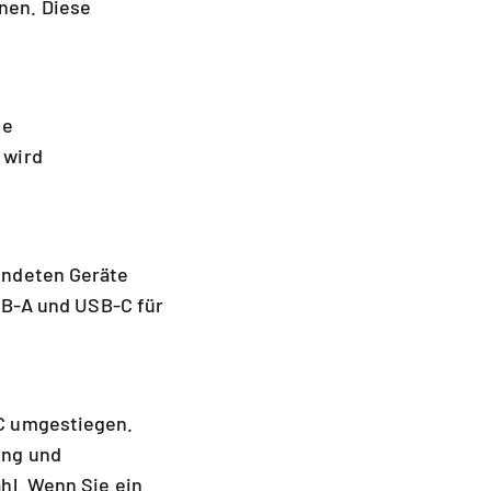
nen. Diese
ie
 wird
endeten Geräte
USB-A und USB-C für
-C umgestiegen.
ung und
hl. Wenn Sie ein