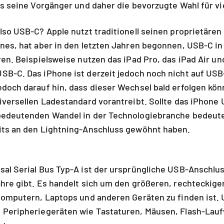
ls seine Vorgänger und daher die bevorzugte Wahl für vi
lso USB-C? Apple nutzt traditionell seinen proprietären
nes, hat aber in den letzten Jahren begonnen, USB-C in
ren. Beispielsweise nutzen das iPad Pro, das iPad Air un
SB-C. Das iPhone ist derzeit jedoch noch nicht auf US
doch darauf hin, dass dieser Wechsel bald erfolgen kö
iversellen Ladestandard vorantreibt. Sollte das iPhone
bedeutenden Wandel in der Technologiebranche bedeuten
its an den Lightning-Anschluss gewöhnt haben.
al Serial Bus Typ-A ist der ursprüngliche USB-Anschlus
hre gibt. Es handelt sich um den größeren, rechteckige
Computern, Laptops und anderen Geräten zu finden ist.
 Peripheriegeräten wie Tastaturen, Mäusen, Flash-Lau