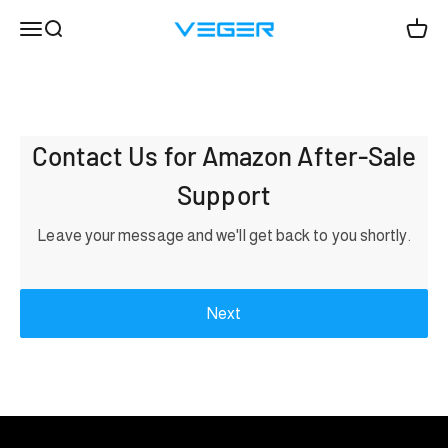
Vai al contenuto
Menù
Cerca
Carrel
VEGER
Contact Us for Amazon After-Sale
Support
Leave your message and we'll get back to you shortly.
Next